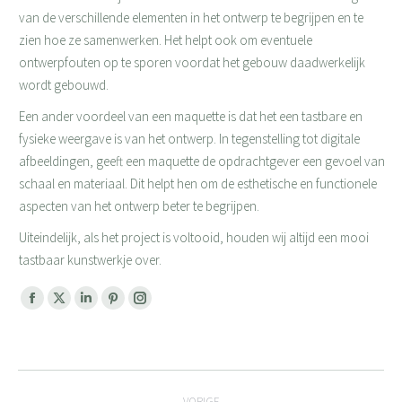
van de verschillende elementen in het ontwerp te begrijpen en te
zien hoe ze samenwerken. Het helpt ook om eventuele
ontwerpfouten op te sporen voordat het gebouw daadwerkelijk
wordt gebouwd.
Een ander voordeel van een maquette is dat het een tastbare en
fysieke weergave is van het ontwerp. In tegenstelling tot digitale
afbeeldingen, geeft een maquette de opdrachtgever een gevoel van
schaal en materiaal. Dit helpt hen om de esthetische en functionele
aspecten van het ontwerp beter te begrijpen.
Uiteindelijk, als het project is voltooid, houden wij altijd een mooi
tastbaar kunstwerkje over.
Facebook
X
Linkedin
Pinterest
Instagram
page
page
page
page
page
opens
opens
opens
opens
opens
Bericht
in
in
in
in
in
new
new
new
new
new
VORIGE