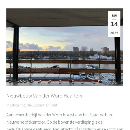
apr
14
2025
Nieuwbouw Van der Worp Haarlem
In uitvoering
,
Nieuwbouw
,
Utiliteit
Aannemersbedrijf Van der Worp bouwt aan het Spaarne hun
nieuwe hoofdkantoor. Op de bovenste verdieping is de
bedrijfskantine gesitueerd. Het uitzicht is fantastisch en reikt tot aan