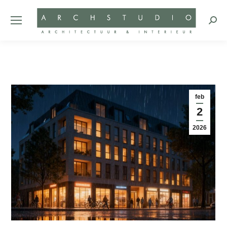
Zoeke
feb
2
2026