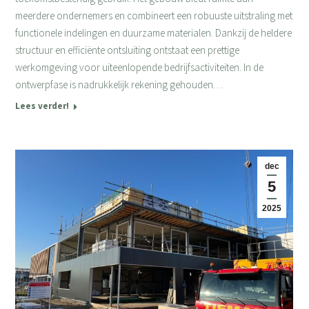
meerdere ondernemers en combineert een robuuste uitstraling met
functionele indelingen en duurzame materialen. Dankzij de heldere
structuur en efficiënte ontsluiting ontstaat een prettige
werkomgeving voor uiteenlopende bedrijfsactiviteiten. In de
ontwerpfase is nadrukkelijk rekening gehouden…
Lees verder!
dec
5
2025