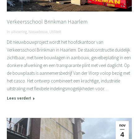
Verkeersschool Brinkman Haarlem
In uitvoering
,
Nieuwbouw
,
Utiliteit
Dit nieuwbouwproject wordt het hoofdkantoor van
Verkeersschool Brinkman in Haarlem. De staalconstructie duidelijk
zichtbaar, met twee bouwlagen in aanbouw, gevelbeplating in een
donkere afwerking en een transparante plint met veel daglicht. Op
de bouwplaats is aannemersbedrijf Van der Worp volop bezig met
het casco. Het ontwerp combineert een krachtige, industriële
uitstraling met flexibele indelingsmogelijkheden voor…
Lees verder!
nov
4