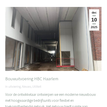
dec
10
2025
Bouwuitvoering HBC Haarlem
In uitvoering
,
Nieuws
,
Utiliteit
Voor de ontwikkelaar ontwierpen we een moderne nieuwbouw
met hoogwaardige bedrijfsunits voor flexibel en
toekomstbestendig gebruik. Het gebouw biedt ruimte aan