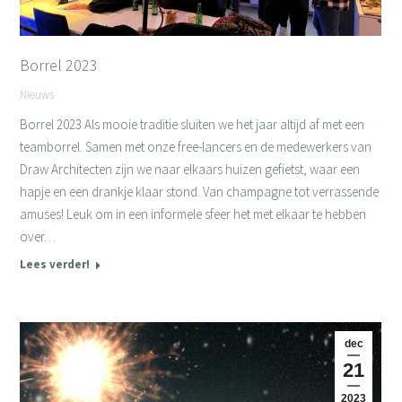
Borrel 2023
Nieuws
Borrel 2023 Als mooie traditie sluiten we het jaar altijd af met een
teamborrel. Samen met onze free-lancers en de medewerkers van
Draw Architecten zijn we naar elkaars huizen gefietst, waar een
hapje en een drankje klaar stond. Van champagne tot verrassende
amuses! Leuk om in een informele sfeer het met elkaar te hebben
over…
Lees verder!
dec
21
2023