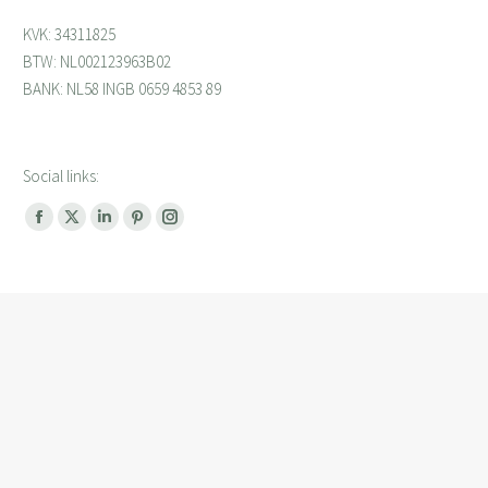
KVK: 34311825
BTW: NL002123963B02
BANK: NL58 INGB 0659 4853 89
Social links:
Facebook
X
Linkedin
Pinterest
Instagram
page
page
page
page
page
opens
opens
opens
opens
opens
in
in
in
in
in
new
new
new
new
new
window
window
window
window
window