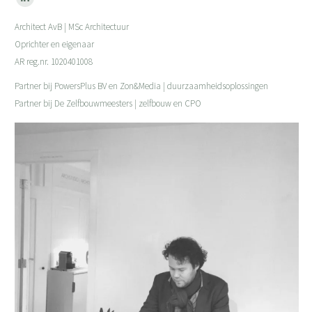
Linkedin
page
Architect AvB | MSc Architectuur
opens
Oprichter en eigenaar
in
AR reg.nr. 1020401008
new
Partner bij PowersPlus BV en Zon&Media | duurzaamheidsoplossingen
window
Partner bij De Zelfbouwmeesters | zelfbouw en CPO