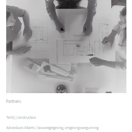
Partners
Tentij | constructeur
Adviesburo Alberts | bouwregelgeving, omgevingsvergunning