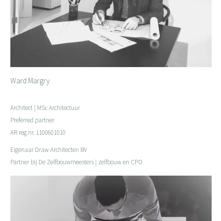
Ward Margry
Architect | MSc Architectuur
Preferred partner
AR reg.nr. 1100601010
Eigenaar Draw Architecten BV
Partner bij De Zelfbouwmeesters | zelfbouw en CPO