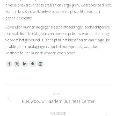
diverse ontwerpvariaties creëren en vergelijken, waardoor ze direct
kunnen beslissen welk ontwerp het meest geschikt is voor een
bepaalde locatie.
Bovendien kunnen de gegenereerde afbeeldingen opdrachtgevers
een realistisch beeld geven van hoe een gebouw eruit zal zien nog
voordat het gebouwd is. Dit helpt bij het identificeren van mogelijke
problemen en uitdagingen vóór het bouwproces, waardoor
kostbare fouten kunnen worden voorkomen.
Facebook
X
Linkedin
Pinterest
Instagram
page
page
page
page
page
opens
opens
opens
opens
opens
Bericht
in
in
in
in
in
new
new
new
new
new
VORIGE
navigatie
window
window
window
window
window
Nieuwbouw Haarlem Business Center
Vorig
bericht
VOLGENDE