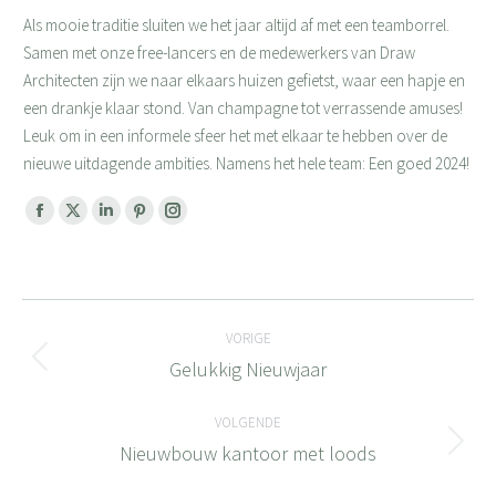
Als mooie traditie sluiten we het jaar altijd af met een teamborrel.
Samen met onze free-lancers en de medewerkers van Draw
Architecten zijn we naar elkaars huizen gefietst, waar een hapje en
een drankje klaar stond. Van champagne tot verrassende amuses!
Leuk om in een informele sfeer het met elkaar te hebben over de
nieuwe uitdagende ambities. Namens het hele team: Een goed 2024!
Facebook
X
Linkedin
Pinterest
Instagram
page
page
page
page
page
opens
opens
opens
opens
opens
Bericht
in
in
in
in
in
new
new
new
new
new
VORIGE
navigatie
window
window
window
window
window
Gelukkig Nieuwjaar
Vorig
bericht
VOLGENDE
Nieuwbouw kantoor met loods
Volgend
bericht