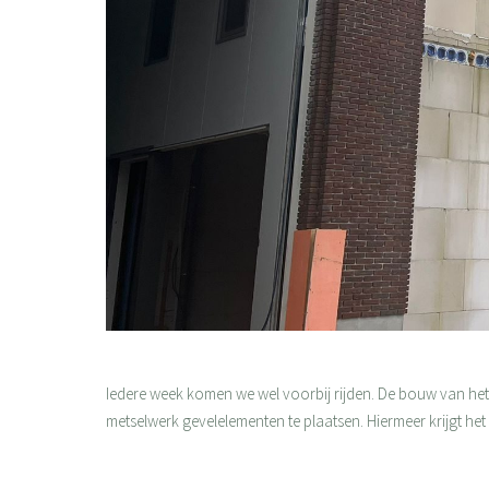
Iedere week komen we wel voorbij rijden. De bouw van he
metselwerk gevelelementen te plaatsen. Hiermeer krijgt het