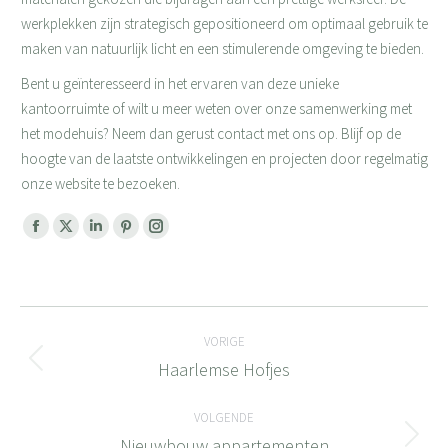
werkplekken zijn strategisch gepositioneerd om optimaal gebruik te
maken van natuurlijk licht en een stimulerende omgeving te bieden.
Bent u geïnteresseerd in het ervaren van deze unieke
kantoorruimte of wilt u meer weten over onze samenwerking met
het modehuis? Neem dan gerust contact met ons op. Blijf op de
hoogte van de laatste ontwikkelingen en projecten door regelmatig
onze website te bezoeken.
Facebook
X
Linkedin
Pinterest
Instagram
page
page
page
page
page
opens
opens
opens
opens
opens
Bericht
in
in
in
in
in
new
new
new
new
new
VORIGE
navigatie
window
window
window
window
window
Haarlemse Hofjes
Vorig
bericht
VOLGENDE
Nieuwbouw appartementen
Volgend