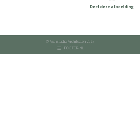
Deel deze afbeelding
© Archstudio Architecten 2017
FOOTER-NL