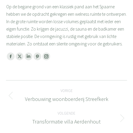
Op de begane grond van een klassiek pand aan het Spaarne
hebben we de opdracht gekregen een welness ruimte te ontwerpen.
In de grote ruimte worden losse volumes geplaatst met ieder een
eigen functie. Zo krijgen de jacuzzi, de sauna en de badkamer een
stabiele positie. De vormgeving is rustig met gebruik van lichte
materialen. Zo ontstaat een silente omgeving voor de gebruikers.
Facebook
X
Linkedin
Pinterest
Instagram
page
page
page
page
page
opens
opens
opens
opens
opens
Bericht
in
in
in
in
in
new
new
new
new
new
VORIGE
navigatie
window
window
window
window
window
Verbouwing woonboerderij Streefkerk
Vorig
bericht
VOLGENDE
Transformatie villa Aerdenhout
Volgend
bericht