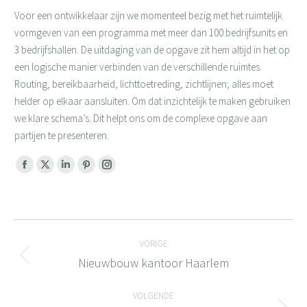
Voor een ontwikkelaar zijn we momenteel bezig met het ruimtelijk
vormgeven van een programma met meer dan 100 bedrijfsunits en
3 bedrijfshallen. De uitdaging van de opgave zit hem altijd in het op
een logische manier verbinden van de verschillende ruimtes.
Routing, bereikbaarheid, lichttoetreding, zichtlijnen; alles moet
helder op elkaar aansluiten. Om dat inzichtelijk te maken gebruiken
we klare schema’s. Dit helpt ons om de complexe opgave aan
partijen te presenteren.
Facebook
X
Linkedin
Pinterest
Instagram
page
page
page
page
page
opens
opens
opens
opens
opens
Bericht
in
in
in
in
in
new
new
new
new
new
VORIGE
navigatie
window
window
window
window
window
Nieuwbouw kantoor Haarlem
Vorig
bericht
VOLGENDE