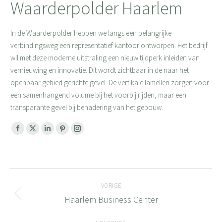
Waarderpolder Haarlem
In de Waarderpolder hebben we langs een belangrijke
verbindingsweg een representatief kantoor ontworpen. Het bedrijf
wil met deze moderne uitstraling een nieuw tijdperk inleiden van
vernieuwing en innovatie. Dit wordt zichtbaar in de naar het
openbaar gebied gerichte gevel. De vertikale lamellen zorgen voor
een samenhangend volume bij het voorbij rijden, maar een
transparante gevel bij benadering van het gebouw.
Facebook
X
Linkedin
Pinterest
Instagram
page
page
page
page
page
opens
opens
opens
opens
opens
Bericht
in
in
in
in
in
new
new
new
new
new
VORIGE
navigatie
window
window
window
window
window
Haarlem Business Center
Vorig
bericht