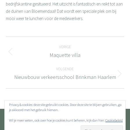
bedrijfskantine gesitueerd. Het uitzicht is fantastisch en reikt tot aan
de duinen van Bloemendaal! Dat wordt een speciale plek om bij
mooi weer te lunchen voor de medewerkers.
Bericht
VORIGE
navigatie
Maquette villa
Vorig
bericht
VOLGENDE
Nieuwbouw verkeersschool Brinkman Haarlem
Volgend
bericht
Privacy & cookies: deze site gebruikt cookies. Door deze site te blijven gebruiken, ga
je akkoord met het gebruik hiervan.
Wil je meer weten, ook over hoe je cookies kunt beheren, kijk dan hier:
Cookiebeleid