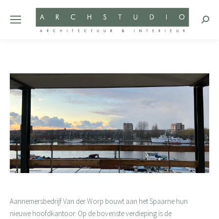
Zoeke
Aannemersbedrijf Van der Worp bouwt aan het Spaarne hun
nieuwe hoofdkantoor. Op de bovenste verdieping is de