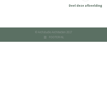
Deel deze afbeelding
© Archstudio Architecten 2017
FOOTER-NL