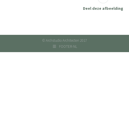
Deel deze afbeelding
© Archstudio Architecten 2017
FOOTER-NL