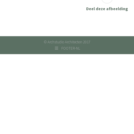
Deel deze afbeelding
© Archstudio Architecten 2017
FOOTER-NL