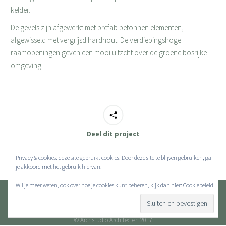
kelder.
De gevels zijn afgewerkt met prefab betonnen elementen,
afgewisseld met vergrijsd hardhout. De verdiepingshoge
raamopeningen geven een mooi uitzcht over de groene bosrijke
omgeving.
Deel dit project
Privacy & cookies: deze site gebruikt cookies. Door deze site te blijven gebruiken, ga
je akkoord met het gebruik hiervan.
Wil je meer weten, ook over hoe je cookies kunt beheren, kijk dan hier:
Cookiebeleid
© Archstudio Architecten 2017