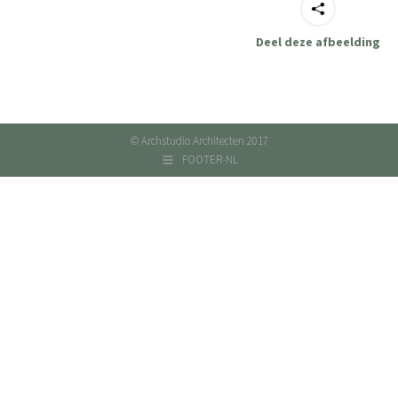
Deel deze afbeelding
© Archstudio Architecten 2017
FOOTER-NL