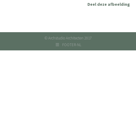
Deel deze afbeelding
© Archstudio Architecten 2017
FOOTER-NL