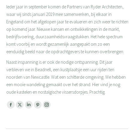
Ieder jaar in september komen de Partners van Ryder Architecten,
waar wij sinds januari 2019 mee samenwerken, bij elkaar in
Engeland om het afgelopen jaar te evalueren en zich weer te richten
op komend jaar. Nieuwe kansen en ontwikkelingen in de markt,
bedrijfsvoering, duurzaamheidsvraagstukken. Het hele spectrum
komt voorbij en wordt gezamenlijk aangepakt om zo een
eenduidig beeld naar de opdrachtgevers te kunnen overbrengen.
Naast inspanning is er ook de nodige ontspanning. Dit jaar
verbleven we in Beadnell, een kustplaatsje een uur rijden ten
noorden van Newcastle. Wat een schitterde omgeving. We hebben
een mooie wandeling gemaakt over het strand. Hier vind je nog
oude kastelen en nostalgische vissersdorpjes. Prachtig.
Facebook
X
Linkedin
Pinterest
Instagram
page
page
page
page
page
opens
opens
opens
opens
opens
in
in
in
in
in