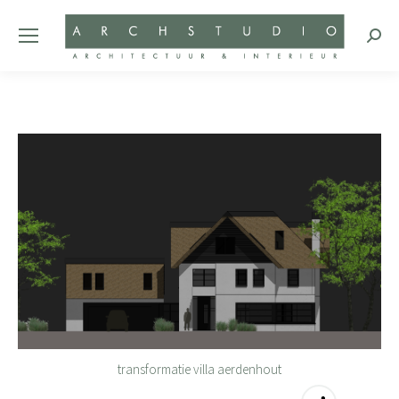
Zoeke
transformatie villa aerdenhout