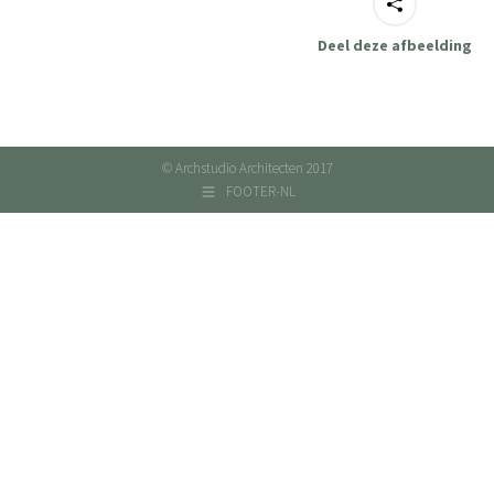
Deel deze afbeelding
© Archstudio Architecten 2017
FOOTER-NL