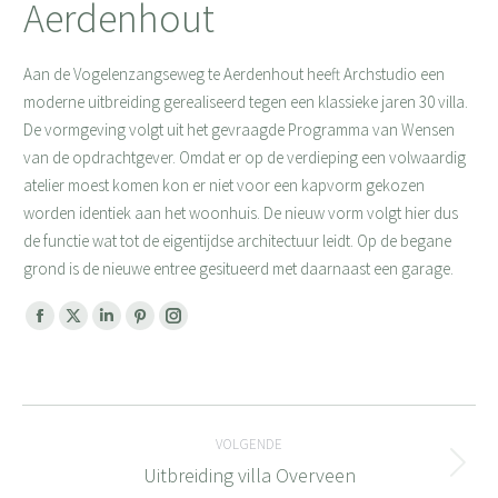
Aerdenhout
Aan de Vogelenzangseweg te Aerdenhout heeft Archstudio een
moderne uitbreiding gerealiseerd tegen een klassieke jaren 30 villa.
De vormgeving volgt uit het gevraagde Programma van Wensen
van de opdrachtgever. Omdat er op de verdieping een volwaardig
atelier moest komen kon er niet voor een kapvorm gekozen
worden identiek aan het woonhuis. De nieuw vorm volgt hier dus
de functie wat tot de eigentijdse architectuur leidt. Op de begane
grond is de nieuwe entree gesitueerd met daarnaast een garage.
Facebook
X
Linkedin
Pinterest
Instagram
page
page
page
page
page
opens
opens
opens
opens
opens
Bericht
in
in
in
in
in
new
new
new
new
new
VOLGENDE
navigatie
window
window
window
window
window
Uitbreiding villa Overveen
Volgend