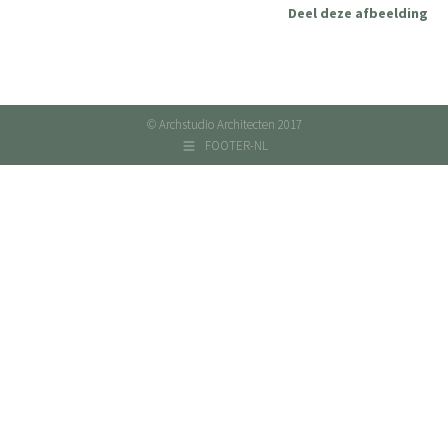
Deel deze afbeelding
© Archstudio Architecten 2017
FOOTER-NL