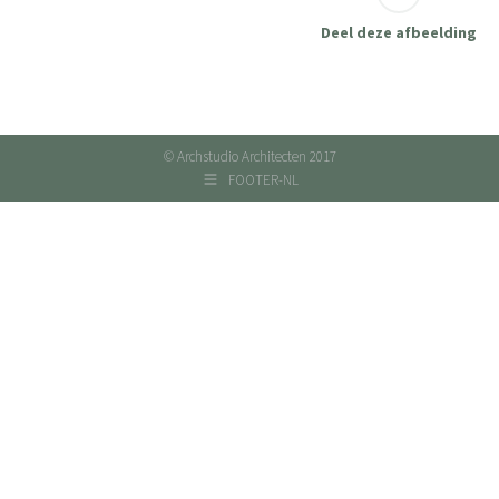
Deel deze afbeelding
© Archstudio Architecten 2017
FOOTER-NL