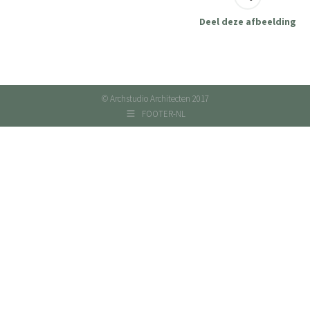
Deel deze afbeelding
© Archstudio Architecten 2017
FOOTER-NL