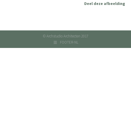
Deel deze afbeelding
© Archstudio Architecten 2017
FOOTER-NL