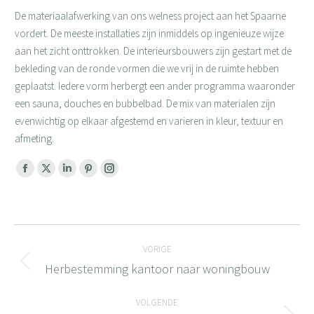
De materiaalafwerking van ons welness project aan het Spaarne
vordert. De meeste installaties zijn inmiddels op ingenieuze wijze
aan het zicht onttrokken. De interieursbouwers zijn gestart met de
bekleding van de ronde vormen die we vrij in de ruimte hebben
geplaatst. Iedere vorm herbergt een ander programma waaronder
een sauna, douches en bubbelbad. De mix van materialen zijn
evenwichtig op elkaar afgestemd en varieren in kleur, textuur en
afmeting.
Facebook
X
Linkedin
Pinterest
Instagram
page
page
page
page
page
opens
opens
opens
opens
opens
Bericht
in
in
in
in
in
new
new
new
new
new
VORIGE
navigatie
window
window
window
window
window
Herbestemming kantoor naar woningbouw
Vorig
bericht
VOLGENDE