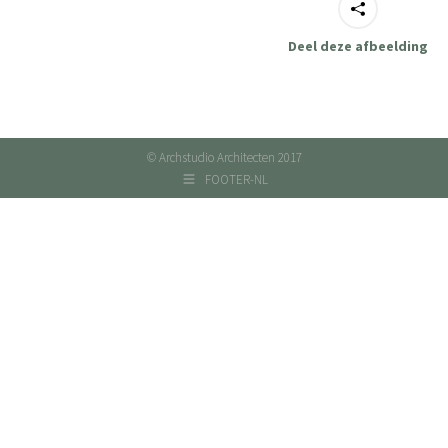
Deel deze afbeelding
© Archstudio Architecten 2017
FOOTER-NL