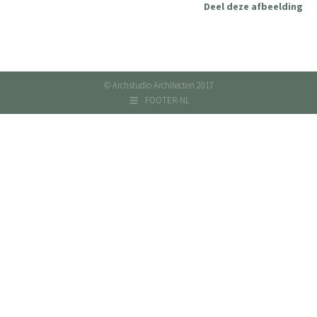
Deel deze afbeelding
© Archstudio Architecten 2017
FOOTER-NL