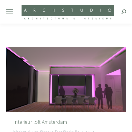
Zoeke
Interieur loft Amsterdam
Interieur
,
Nieuws
,
Wonen
Door
Wouter Peltenburg