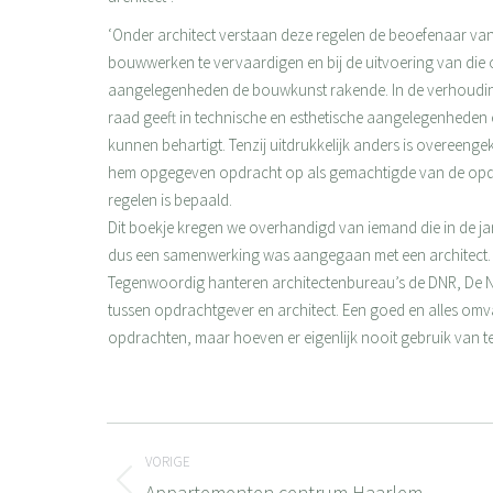
‘Onder architect verstaan deze regelen de beoefenaar va
bouwwerken te vervaardigen en bij de uitvoering van die o
aangelegenheden de bouwkunst rakende. In de verhouding 
raad geeft in technische en esthetische aangelegenheden 
kunnen behartigt. Tenzij uitdrukkelijk anders is overeengek
hem opgegeven opdracht op als gemachtigde van de opdr
regelen is bepaald.
Dit boekje kregen we overhandigd van iemand die in de j
dus een samenwerking was aangegaan met een architect.
Tegenwoordig hanteren architectenbureau’s de DNR, De N
tussen opdrachtgever en architect. Een goed en alles omva
opdrachten, maar hoeven er eigenlijk nooit gebruik van te 
Bericht
VORIGE
Appartementen centrum Haarlem
Vorig