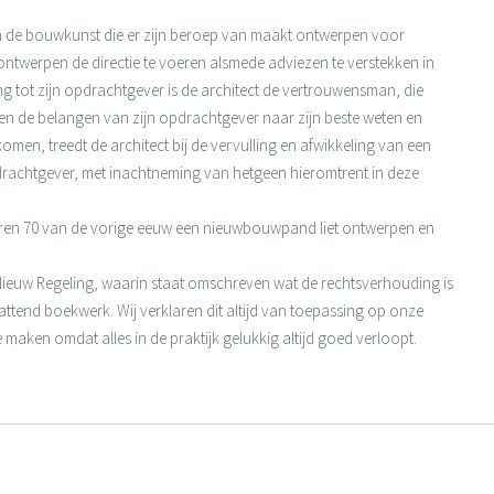
i
n
n de bouwkunst die er zijn beroep van maakt ontwerpen voor
w
ntwerpen de directie te voeren alsmede adviezen te verstekken in
tot zijn opdrachtgever is de architect de vertrouwensman, die
en de belangen van zijn opdrachtgever naar zijn beste weten en
omen, treedt de architect bij de vervulling en afwikkeling van een
achtgever, met inachtneming van hetgeen hieromtrent in deze
aren 70 van de vorige eeuw een nieuwbouwpand liet ontwerpen en
ieuw Regeling, waarin staat omschreven wat de rechtsverhouding is
ttend boekwerk. Wij verklaren dit altijd van toepassing op onze
maken omdat alles in de praktijk gelukkig altijd goed verloopt.
Volgend