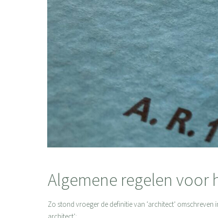
Algemene regelen voor h
Zo stond vroeger de definitie van ‘architect’ omschreven 
architect’: