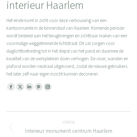
interieur Haarlem
Het einde komt in zicht voor deze verbouwing van een
kantoorruimte in de binnenstad van Haarlem. Komende periode
wordt besteed aan het terugbrengen en zichtbaar maken van een
voormalige weggetimmerde lichtstraat. Dit zal zorgen voor
daglichttoetreding tot in het diepst van het pand en daarmee de
kwaliteit van de werkplekken doen verhogen. De vloer, wanden en
plafond worden neutraal uitgevoerd, zodat de nieuwe gebruikers
het later zelf naar eigen inzicht kunnen decoreren.
Facebook
X
Linkedin
Pinterest
Instagram
page
page
page
page
page
opens
opens
opens
opens
opens
Bericht
in
in
in
in
in
new
new
new
new
new
VORIGE
navigatie
window
window
window
window
window
Interieur monument centrum Haarlem
Vorig