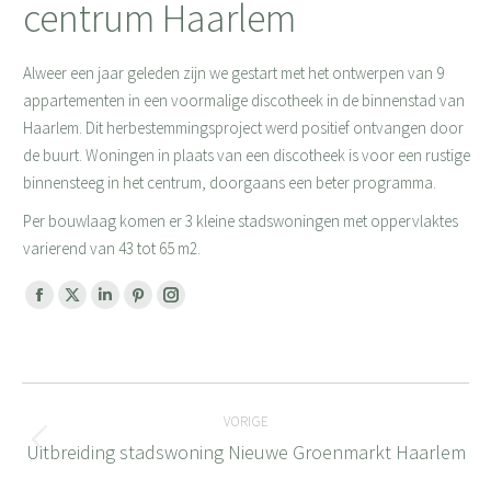
centrum Haarlem
Alweer een jaar geleden zijn we gestart met het ontwerpen van 9
appartementen in een voormalige discotheek in de binnenstad van
Haarlem. Dit herbestemmingsproject werd positief ontvangen door
de buurt. Woningen in plaats van een discotheek is voor een rustige
binnensteeg in het centrum, doorgaans een beter programma.
Per bouwlaag komen er 3 kleine stadswoningen met oppervlaktes
varierend van 43 tot 65 m2.
Facebook
X
Linkedin
Pinterest
Instagram
page
page
page
page
page
opens
opens
opens
opens
opens
Bericht
in
in
in
in
in
new
new
new
new
new
VORIGE
navigatie
window
window
window
window
window
Uitbreiding stadswoning Nieuwe Groenmarkt Haarlem
Vorig
bericht