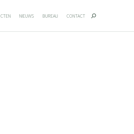
ECTEN
NIEUWS
BUREAU
CONTACT
Zoeken:
ECTEN
NIEUWS
BUREAU
CONTACT
Zoeken: