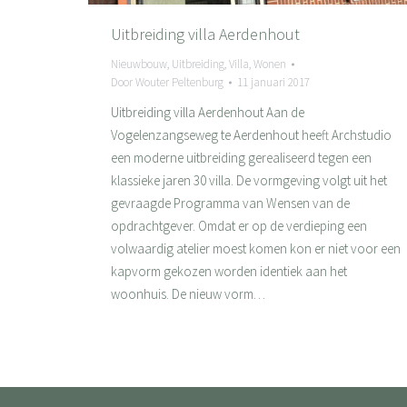
Uitbreiding villa Aerdenhout
Nieuwbouw
,
Uitbreiding
,
Villa
,
Wonen
Door
Wouter Peltenburg
11 januari 2017
Uitbreiding villa Aerdenhout Aan de
Vogelenzangseweg te Aerdenhout heeft Archstudio
een moderne uitbreiding gerealiseerd tegen een
klassieke jaren 30 villa. De vormgeving volgt uit het
gevraagde Programma van Wensen van de
opdrachtgever. Omdat er op de verdieping een
volwaardig atelier moest komen kon er niet voor een
kapvorm gekozen worden identiek aan het
woonhuis. De nieuw vorm…