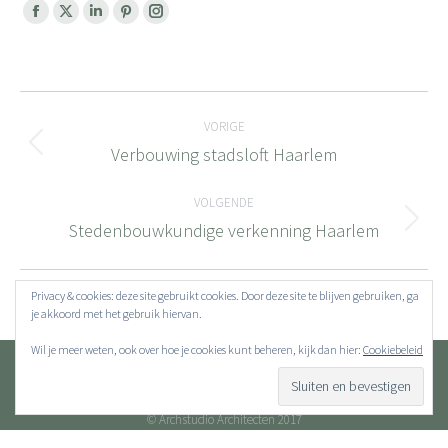
Facebook
X
Linkedin
Pinterest
Instagram
page
page
page
page
page
opens
opens
opens
opens
opens
Bericht
in
in
in
in
in
new
new
new
new
new
VORIGE
navigatie
window
window
window
window
window
Verbouwing stadsloft Haarlem
Vorig
bericht
VOLGENDE
Stedenbouwkundige verkenning Haarlem
Volgend
bericht
Privacy & cookies: deze site gebruikt cookies. Door deze site te blijven gebruiken, ga
je akkoord met het gebruik hiervan.
Wil je meer weten, ook over hoe je cookies kunt beheren, kijk dan hier:
Cookiebeleid
© Archstudio Architecten 2017
FOOTER-NL