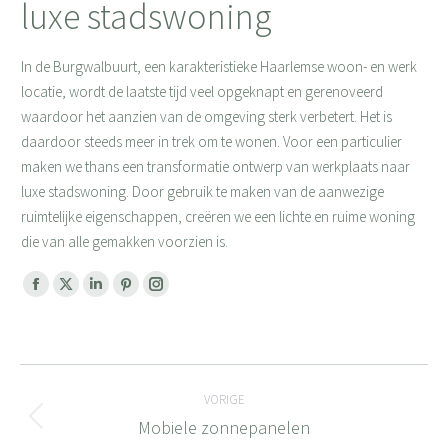
luxe stadswoning
In de Burgwalbuurt, een karakteristieke Haarlemse woon- en werk
locatie, wordt de laatste tijd veel opgeknapt en gerenoveerd
waardoor het aanzien van de omgeving sterk verbetert. Het is
daardoor steeds meer in trek om te wonen. Voor een particulier
maken we thans een transformatie ontwerp van werkplaats naar
luxe stadswoning. Door gebruik te maken van de aanwezige
ruimtelijke eigenschappen, creëren we een lichte en ruime woning
die van alle gemakken voorzien is.
Facebook
X
Linkedin
Pinterest
Instagram
page
page
page
page
page
opens
opens
opens
opens
opens
Bericht
in
in
in
in
in
new
new
new
new
new
VORIGE
navigatie
window
window
window
window
window
Mobiele zonnepanelen
Vorig