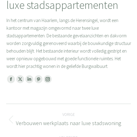
luxe stadsappartementen
In het centrum van Haarlem, langs de Herensingel, wordt een
kantoor met magazijn omgevormd naar twee luxe
stadsappartementen. De bestaande gevelaanzichten en dakvorm
worden zorgvuldig gerenoveerd waarbij de bouwkundige structuur
behouden blijft. Het bestaande interieur wordt volledig gestript en
weer opnieuw opgebouwd met goede functionele ruimtes. Het
wordt hier prachtig wonen in de geliefde Burgwalbuurt.
Facebook
X
Linkedin
Pinterest
Instagram
page
page
page
page
page
opens
opens
opens
opens
opens
Bericht
in
in
in
in
in
new
new
new
new
new
VORIGE
navigatie
window
window
window
window
window
Verbouwen werkplaats naar luxe stadswoning
Vorig
bericht