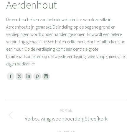
Aerdenhout
De eerste schetsen van het nieuwe interieur van deze villa in
Aerdenhout zijn gemaakt. De indeling op de begane grond en
verdiepingen wordt onder handen genomen. Er wordt een betere
verbinding gemaakt tussen hal en eetkamer door het uitbreken van
een muur. Op de verdieping komt een centrale grote
familiebadkamer en op de tweede verdieping twee slaapkamers met
eigen badkamer.
Facebook
X
Linkedin
Pinterest
Instagram
page
page
page
page
page
opens
opens
opens
opens
opens
Bericht
in
in
in
in
in
new
new
new
new
new
VORIGE
navigatie
window
window
window
window
window
Verbouwing woonboerderij Streefkerk
Vorig
bericht