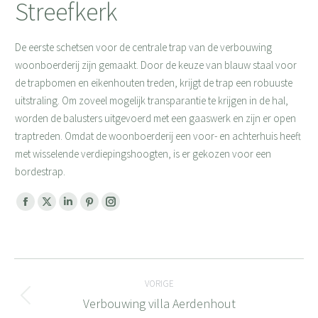
Streefkerk
De eerste schetsen voor de centrale trap van de verbouwing
woonboerderij zijn gemaakt. Door de keuze van blauw staal voor
de trapbomen en eikenhouten treden, krijgt de trap een robuuste
uitstraling. Om zoveel mogelijk transparantie te krijgen in de hal,
worden de balusters uitgevoerd met een gaaswerk en zijn er open
traptreden. Omdat de woonboerderij een voor- en achterhuis heeft
met wisselende verdiepingshoogten, is er gekozen voor een
bordestrap.
Facebook
X
Linkedin
Pinterest
Instagram
page
page
page
page
page
opens
opens
opens
opens
opens
Bericht
in
in
in
in
in
new
new
new
new
new
VORIGE
navigatie
window
window
window
window
window
Verbouwing villa Aerdenhout
Vorig