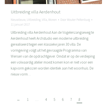
Uitbreiding villa Aerdenhout
Nieuwbouw
,
Uitbreiding
,
Villa
,
Wonen
Door
Wouter Peltenburg
11 januari 2017
Uitbreiding villa Aerdenhout Aan de Vogelenzangseweg te
Aerdenhout heeft Archstudio een moderne uitbreiding
gerealiseerd tegen een klassieke jaren 30 villa. De
vormgeving volgt uit het gevraagde Programma van
Wensen van de opdrachtgever. Omdat er op de verdieping
een volwaardig atelier moest komen kon er niet voor een
kapvorm gekozen worden identiek aan het woonhuis. De
nieuw vorm…
←
1
…
4
5
6
7
8