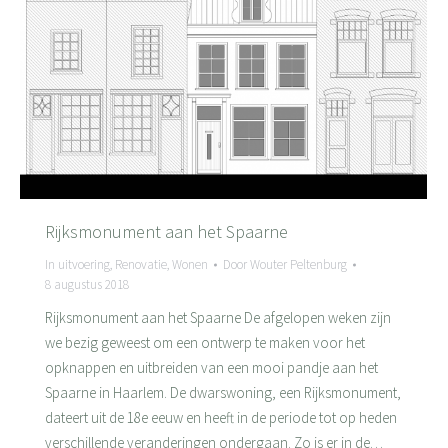
Rijksmonument aan het Spaarne
In uitvoering
,
Renovatie
,
Wonen
Door
Wouter Peltenburg
8 augustus 2018
Rijksmonument aan het Spaarne De afgelopen weken zijn
we bezig geweest om een ontwerp te maken voor het
opknappen en uitbreiden van een mooi pandje aan het
Spaarne in Haarlem. De dwarswoning, een Rijksmonument,
dateert uit de 18e eeuw en heeft in de periode tot op heden
verschillende veranderingen ondergaan. Zo is er in de…