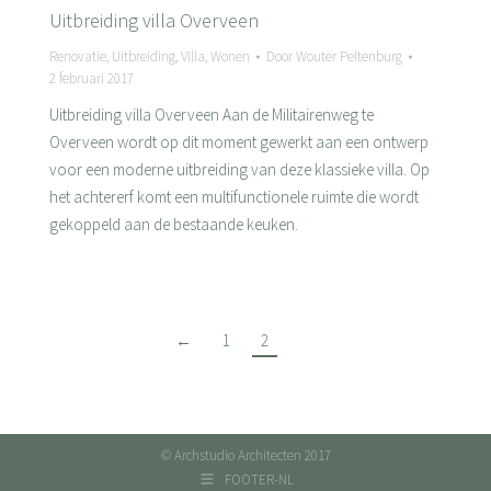
Uitbreiding villa Overveen
Renovatie
,
Uitbreiding
,
Villa
,
Wonen
Door
Wouter Peltenburg
2 februari 2017
Uitbreiding villa Overveen Aan de Militairenweg te
Overveen wordt op dit moment gewerkt aan een ontwerp
voor een moderne uitbreiding van deze klassieke villa. Op
het achtererf komt een multifunctionele ruimte die wordt
gekoppeld aan de bestaande keuken.
←
1
2
© Archstudio Architecten 2017
FOOTER-NL