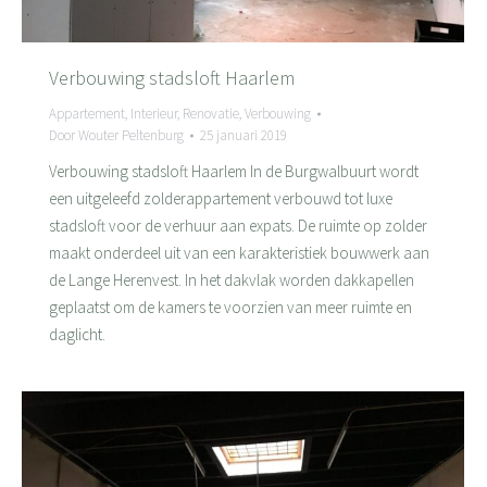
Verbouwing stadsloft Haarlem
Appartement
,
Interieur
,
Renovatie
,
Verbouwing
Door
Wouter Peltenburg
25 januari 2019
Verbouwing stadsloft Haarlem In de Burgwalbuurt wordt
een uitgeleefd zolderappartement verbouwd tot luxe
stadsloft voor de verhuur aan expats. De ruimte op zolder
maakt onderdeel uit van een karakteristiek bouwwerk aan
de Lange Herenvest. In het dakvlak worden dakkapellen
geplaatst om de kamers te voorzien van meer ruimte en
daglicht.