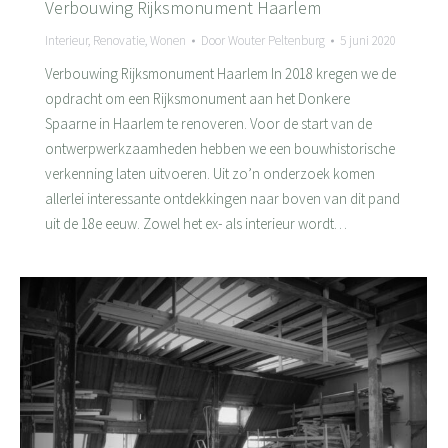
Verbouwing Rijksmonument Haarlem
Interieur
,
Renovatie
,
Wonen
Door
Wouter Peltenburg
5 juni 2020
Verbouwing Rijksmonument Haarlem In 2018 kregen we de
opdracht om een Rijksmonument aan het Donkere
Spaarne in Haarlem te renoveren. Voor de start van de
ontwerpwerkzaamheden hebben we een bouwhistorische
verkenning laten uitvoeren. Uit zo’n onderzoek komen
allerlei interessante ontdekkingen naar boven van dit pand
uit de 18e eeuw. Zowel het ex- als interieur wordt…