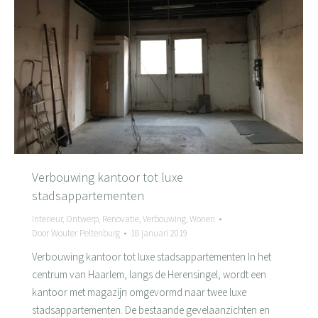
Verbouwing kantoor tot luxe
stadsappartementen
Interieur
,
Ontwerp
,
Renovatie
,
Verbouwing
,
Wonen
Door
Wouter Peltenburg
18 januari 2019
Verbouwing kantoor tot luxe stadsappartementen In het
centrum van Haarlem, langs de Herensingel, wordt een
kantoor met magazijn omgevormd naar twee luxe
stadsappartementen. De bestaande gevelaanzichten en