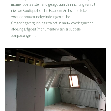
moment de laatste hand gelegd aan de inrichting van dit
nieuwe Boutique hotel in Haarlem. Archstudio tekende
voor de bouwkundige indelingen en het
Omgevingsvergunnings traject. In nauw overleg met de
afdeling Erfgoed (monumenten) zijn er subtiele
aanpassingen…