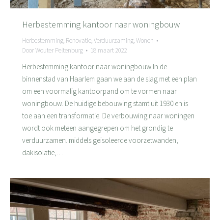
Herbestemming kantoor naar woningbouw
Herbestemming
,
Renovatie
,
Verduurzaming
,
Wonen
Door
Wouter Peltenburg
18 maart 2022
Herbestemming kantoor naar woningbouw In de
binnenstad van Haarlem gaan we aan de slag met een plan
om een voormalig kantoorpand om te vormen naar
woningbouw. De huidige bebouwing stamt uit 1930 en is
toe aan een transformatie. De verbouwing naar woningen
wordt ook meteen aangegrepen om het grondig te
verduurzamen. middels geisoleerde voorzetwanden,
dakisolatie,…