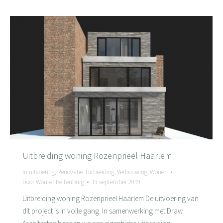
Uitbreiding woning Rozenprieel Haarlem
In uitvoering
,
Renovatie
,
Uitbreiding
,
Verbouwing
,
Wonen
Door
Wouter Peltenburg
19 september 2019
Uitbreiding woning Rozenprieel Haarlem De uitvoering van
dit project is in volle gang. In samenwerking met Draw