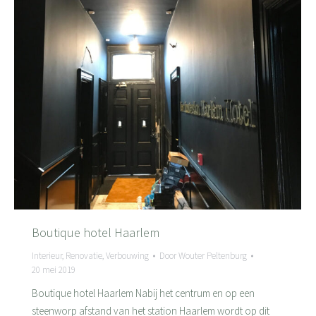
Boutique hotel Haarlem
Interieur
,
Renovatie
,
Verbouwing
Door
Wouter Peltenburg
20 mei 2019
Boutique hotel Haarlem Nabij het centrum en op een
steenworp afstand van het station Haarlem wordt op dit