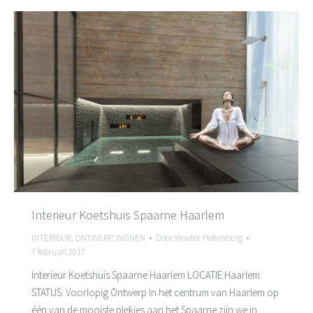
Interieur Koetshuis Spaarne Haarlem
INTERIEUR
,
ONTWERP
,
WONEN
Door
Wouter Peltenburg
7 februari 2017
Interieur Koetshuis Spaarne Haarlem LOCATIE:Haarlem
STATUS: Voorlopig Ontwerp In het centrum van Haarlem op
één van de mooiste plekjes aan het Spaarne zijn we in