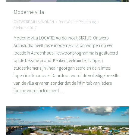
Moderne villa
ONTWERP
,
VILLA
,
WONEN
Door
Wouter Peltenburg
8 februari 2017
Moderne villa LOCATIE: Aerdenhout STATUS: Ontwerp
Archstudio heeft deze moderne villa ontworpen op een
locatie in Aerdenhout. Het woonprogramma is gesitueerd
op de begane grond. Keuken, eetruimte, living en
studeerkamer zijn lineair georganiseerd en de ruimtes
lopen in elkaar over. Daardoor wordt de volledige breedte
van de villa ervaren zonder dat de intimiteit van iedere
functie wordt belemmerd.…