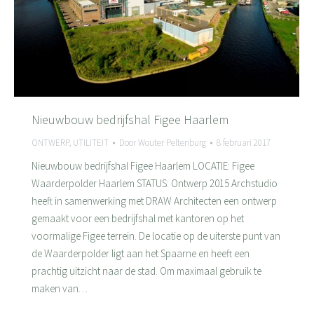
Nieuwbouw bedrijfshal Figee Haarlem
ONTWERP
,
UTILITEIT
Door
Wouter Peltenburg
8 februari 2017
Nieuwbouw bedrijfshal Figee Haarlem LOCATIE: Figee
Waarderpolder Haarlem STATUS: Ontwerp 2015 Archstudio
heeft in samenwerking met DRAW Architecten een ontwerp
gemaakt voor een bedrijfshal met kantoren op het
voormalige Figee terrein. De locatie op de uiterste punt van
de Waarderpolder ligt aan het Spaarne en heeft een
prachtig uitzicht naar de stad. Om maximaal gebruik te
maken van…