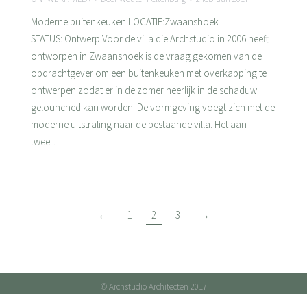
Moderne buitenkeuken LOCATIE:Zwaanshoek
STATUS: Ontwerp Voor de villa die Archstudio in 2006 heeft
ontworpen in Zwaanshoek is de vraag gekomen van de
opdrachtgever om een buitenkeuken met overkapping te
ontwerpen zodat er in de zomer heerlijk in de schaduw
gelounched kan worden. De vormgeving voegt zich met de
moderne uitstraling naar de bestaande villa. Het aan
twee…
←
1
2
3
→
© Archstudio Architecten 2017
FOOTER-NL