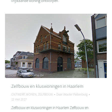
vrijstaande woning ontworpen.
Zelfbouw en kluswoningen in Haarlem
ONTWERP
,
WONEN
,
ZELFBOUW
Door
Wouter Peltenburg
12 mei 2017
Zelfbouw en kluswoningen in Haarlem Zelfbouw en