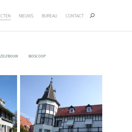
ECTEN
NIEUWS
BUREAU
CONTACT
Zoeken:
ECTEN
NIEUWS
BUREAU
CONTACT
Zoeken:
ZELFBOUW
BIOSCOOP
daal
Renovatie villa Bloemendaal