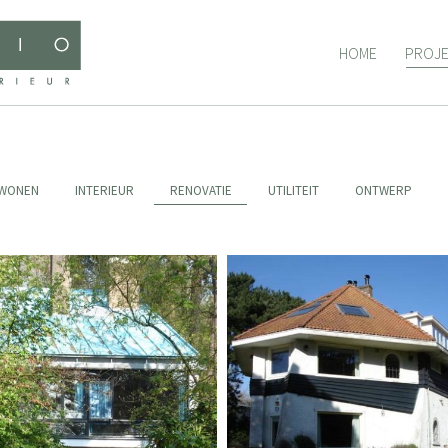
HOME
PROJ
HOME
PROJ
WONEN
INTERIEUR
RENOVATIE
UTILITEIT
ONTWERP
enovatie villa Overveen
Renovatie villa Bloemen